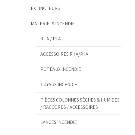
EXTINCTEURS
MATERIELS INCENDIE
R.I.A / P.I.A
ACCESSOIRES R.I.A/P.I.A
POTEAUX INCENDIE
TUYAUX INCENDIE
PIÈCES COLONNES SÈCHES & HUMIDES
/ RACCORDS / ACCESSOIRES
LANCES INCENDIE