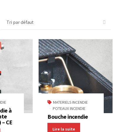
DIE
MATERIELS INCENDIE
POTEAUX INCENDIE
die à
nte
Bouche incendie
 – CE
Lire la suite