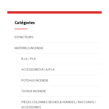
Catégories
EXTINCTEURS
MATERIELS INCENDIE
R.I.A / P.I.A
ACCESSOIRES R.I.A/P.I.A
POTEAUX INCENDIE
TUYAUX INCENDIE
PIÈCES COLONNES SÈCHES & HUMIDES / RACCORDS /
ACCESSOIRES