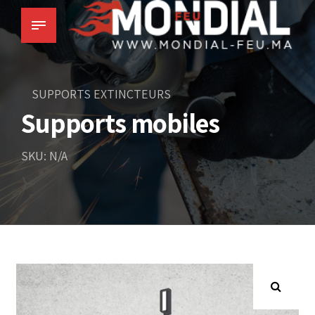
SUPPORTS EXTINCTEURS
Supports mobiles
SKU: N/A