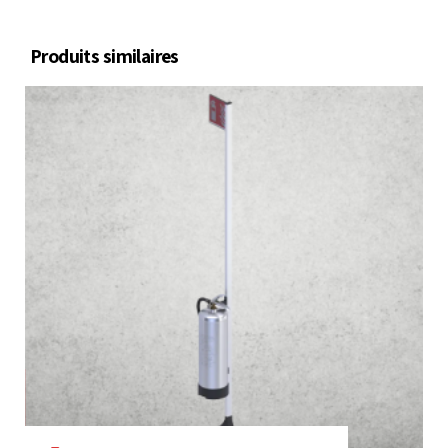
Produits similaires