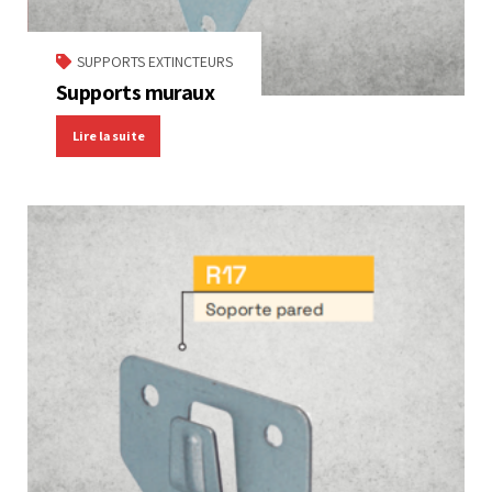
SUPPORTS EXTINCTEURS
Supports muraux
Lire la suite