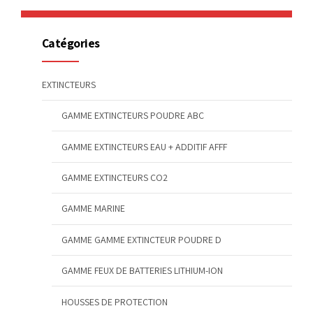
Catégories
EXTINCTEURS
GAMME EXTINCTEURS POUDRE ABC
GAMME EXTINCTEURS EAU + ADDITIF AFFF
GAMME EXTINCTEURS CO2
GAMME MARINE
GAMME GAMME EXTINCTEUR POUDRE D
GAMME FEUX DE BATTERIES LITHIUM-ION
HOUSSES DE PROTECTION