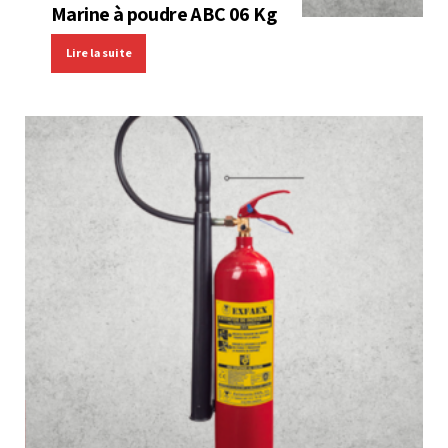
Marine à poudre ABC 06 Kg
Lire la suite