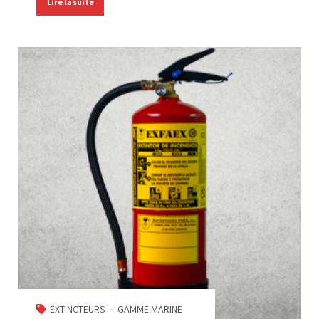
Lire la suite
EXTINCTEURS
GAMME MARINE