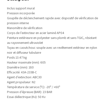
Inclus support mural
Pression incorporée
Goupille de déclenchement rapide avec dispositif de vérification de
pression interne
Manomètre de vérification
Corps de l’extincteur en acier laminé AP04
Peinture extérieure en polyester sans plomb et sans TGIC, résistant
au rayonnement ultraviolet
Tuyau en caoutchouc souple avec un revêtement extérieur en nylon
noir et diffuseur tubulaire
Poids 13.47 kg
Hauteur maximale (mm): 605
Diamètre (mm): 180
Efficacité: 43A-233B-C
Agent d’extinction: ABC30
Agent propulseur: N2
Température de service (ºC): -20º / +60º
Pression d’épreuve (BAR): 23 BAR
Essai diélectrique (Kv): 50 Kv