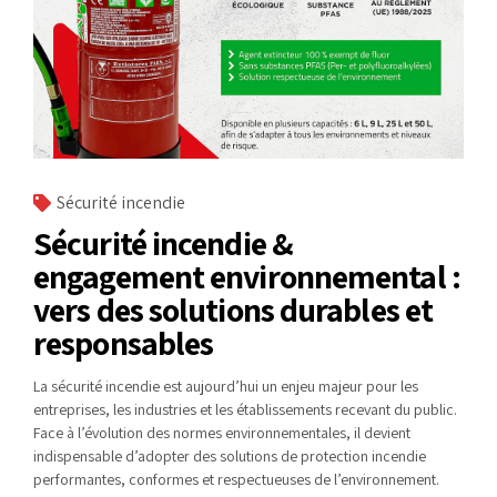
Sécurité incendie
Sécurité incendie &
engagement environnemental :
vers des solutions durables et
responsables
La sécurité incendie est aujourd’hui un enjeu majeur pour les
entreprises, les industries et les établissements recevant du public.
Face à l’évolution des normes environnementales, il devient
indispensable d’adopter des solutions de protection incendie
performantes, conformes et respectueuses de l’environnement.