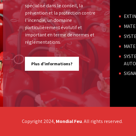
spécialisé dans le conseil, la
prévention et la protection contre
EXTI
l’incendie, un domaine
MATE
particulièrement évolutif et
important en terme de normes et
SYST
réglementations.
MATE
SYST
AUTO
Plus d'informations?
SIGNA
Copyright 2024,
Mondial Feu
. All rights reserved.